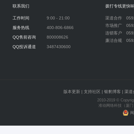
联系我们
拨打专线更快
工作时间
9:00 - 21:00
渠道合作 0592-
市场推广 0592-
服务热线
400-806-6866
连锁客户 0592-
QQ售前咨询
800008626
廉洁合规 0592-
QQ投诉通道
3487430600
版本更新
|
支持社区
|
银豹博客
|
渠道
2010-2019 © Copyrigh
准动网络科技（厦门
闽