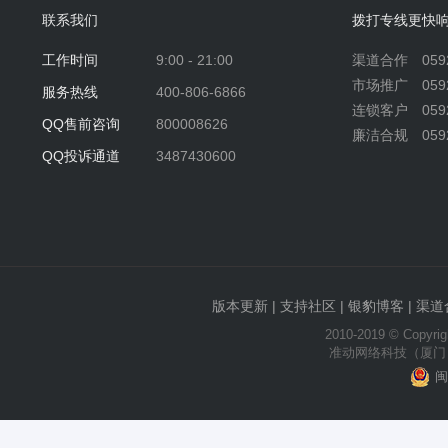
联系我们
拨打专线更快
工作时间
9:00 - 21:00
渠道合作 0592-
市场推广 0592-
服务热线
400-806-6866
连锁客户 0592-
QQ售前咨询
800008626
廉洁合规 0592-
QQ投诉通道
3487430600
版本更新
|
支持社区
|
银豹博客
|
渠道
2010-2019 © Copyrigh
准动网络科技（厦门
闽